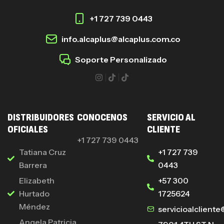
+1 727 739 0443
info.alcaplus@alcaplus.com.co
Soporte Personalizado
DISTRIBUIDORES
CONOCENOS
SERVICIO AL
OFICIALES
CLIENTE
+1 727 739 0443
Tatiana Cruz
+1 727 739
Barrera
0443
Elizabeth
+57 300
Hurtado
1725624
Méndez
servicioalclient
Angela Patricia