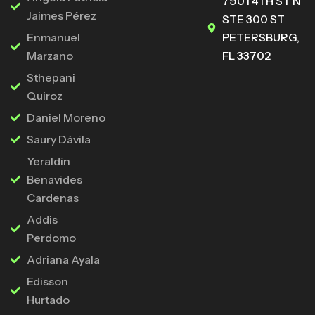
7901 4TH ST N
Jaimes Pérez
STE 300 ST
Enmanuel
PETERSBURG,
Marzano
FL 33702
Sthepani
Quiroz
Daniel Moreno
Saury Dávila
Yeraldin
Benavides
Cardenas
Addis
Perdomo
Adriana Ayala
Edisson
Hurtado